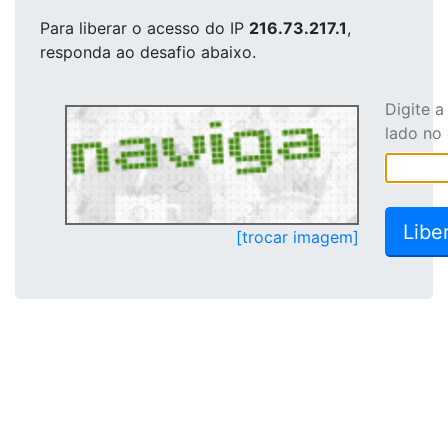
Para liberar o acesso
do IP
216.73.217.1
,
responda ao desafio abaixo.
Digite 
lado no
[trocar imagem]